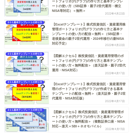
ートフォリオ(円グラフ)の作り方と基本テンプレ
ートの使い方（SBI証券・親子2世代運用・積立
NISA等対応）＜無料＞
2022年4月22日
2-1-1.基本テンプレートの作り方
【Excelテンプレート】株式投資信託・資産運用株
管理ポートフォリオ(円グラフ)の作り方と基本テ
ンプレートの使い方の配信＜無料＞（SBI証券・
老後資金の親子2世代運用・2024年移行の新NISA
対応予定）
2022年4月22日
2-1-1.基本テンプレートの作り方
【図解エクセル】株投資信託・資産運用管理のポ
ートフォリオ(円グラフ)の作り方と基本テンプレ
ートの使い方＜無料配信＞（楽天証券・親子2世代
運用・NISA対応）
2022年4月17日
2-1-1.基本テンプレートの作り方
【Excelテンプレート】株式投資信託・資産運用管
理のポートフォリオ(円グラフ)が作成できる基本
テンプレートの配信＜無料＞（楽天証券・親子2世
代運用・NISA対応版）
2022年4月17日
2-1-1.基本テンプレートの作り方
【図解エクセル】株式投資信託・資産運用管理ポ
ートフォリオ(円グラフ)の作り方と基本テンプレ
ートの使い方＜無料配信＞（複数証券口座・NISA
対応～楽天＋SBI＋ネオモバイル）
2022年4月13日