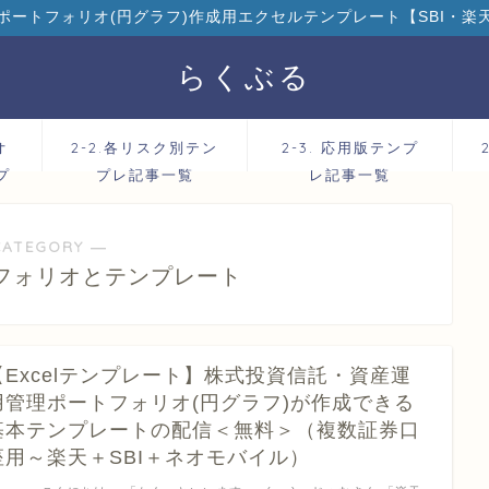
ポートフォリオ(円グラフ)作成用エクセルテンプレート【SBI・楽
らくぶる
オ
2-2.各リスク別テン
2-3. 応用版テンプ
プ
プレ記事一覧
レ記事一覧
CATEGORY ―
トフォリオとテンプレート
【Excelテンプレート】株式投資信託・資産運
用管理ポートフォリオ(円グラフ)が作成できる
基本テンプレートの配信＜無料＞（複数証券口
座用～楽天＋SBI＋ネオモバイル）