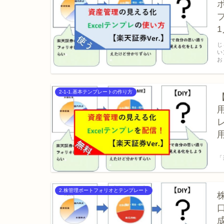
じ
い
お
2-1-1.基本テンプレートの作り方
こ
「
2.株管理ポートフォリオとテンプレート