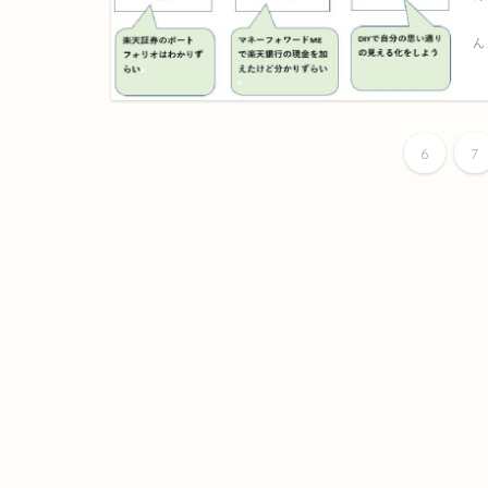
か
ん
6
7