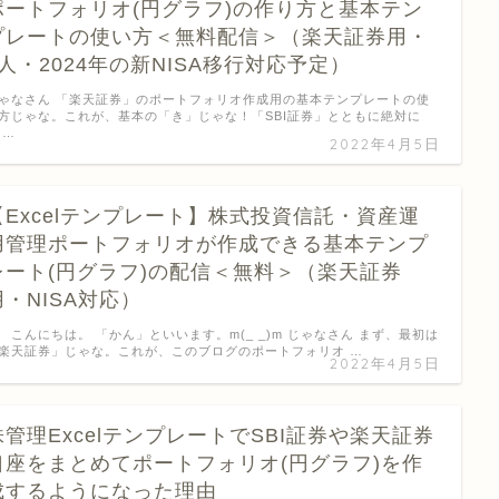
ポートフォリオ(円グラフ)の作り方と基本テン
プレートの使い方＜無料配信＞（楽天証券用・
1人・2024年の新NISA移行対応予定）
ゃなさん 「楽天証券」のポートフォリオ作成用の基本テンプレートの使
方じゃな。これが、基本の「き」じゃな！「SBI証券」とともに絶対に
 …
2022年4月5日
【Excelテンプレート】株式投資信託・資産運
用管理ポートフォリオが作成できる基本テンプ
レート(円グラフ)の配信＜無料＞（楽天証券
用・NISA対応）
んにちは。 「かん」といいます。m(_ _)m じゃなさん まず、最初は
楽天証券」じゃな。これが、このブログのポートフォリオ …
2022年4月5日
株管理ExcelテンプレートでSBI証券や楽天証券
口座をまとめてポートフォリオ(円グラフ)を作
成するようになった理由