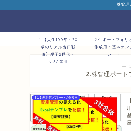
株管理
1.【人生100年・70
2-1.ポートフォリ
歳のリアル出口戦
作成用・基本テン
略】親子2世代・
レート
NISA運用
― 
2.株管理ポー
2-1-1.基本テンプレートの作り方