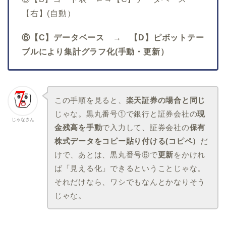
【右】(自動）
⑥【C】データベース → 【D】ピボットテー
ブルにより集計グラフ化(手動・更新）
この手順を見ると、
楽天証券の場合と同じ
じゃな。黒丸番号①で銀行と証券会社の
現
じゃなさん
金残高を手動
で入力して、証券会社の
保有
株式データをコピー貼り付ける(コピペ）
だ
けで、あとは、黒丸番号⑥で
更新
をかけれ
ば「見える化」できるということじゃな。
それだけなら、ワシでもなんとかなりそう
じゃな。