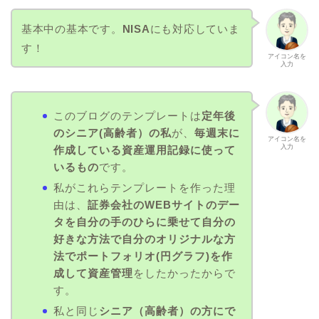
基本中の基本です。
NISA
にも対応していま
す！
アイコン名を
入力
このブログのテンプレートは
定年後
のシニア(高齢者）の私
が、
毎週末に
アイコン名を
入力
作成している資産運用記録に使って
いるもの
です。
私がこれらテンプレートを作った理
由は、
証券会社のWEBサイトのデー
タを自分の手のひらに乗せて自分の
好きな方法で自分のオリジナルな方
法でポートフォリオ(円グラフ)を作
成して資産管理
をしたかったからで
す。
私と同じ
シニア（高齢者）の方にで