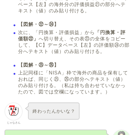
ベース【左】の海外分の評価損益㉑の部分へテ
キスト（値）のみ貼り付ける。
【図解・㉒～㉔】
次に、「円換算・評価損益」から
「円換算・評
価額㉒」
へ切り替え、その表㉓の全体をコピー
して、【C】データベース【左】の評価額㉔の部
分へテキスト（値）のみ貼り付ける。
【図解・㉕～㉖】
上記同様に「NISA」枠で海外の商品を保有して
おれば、同じく㉕、㉖の部分へテキスト（値）
のみ貼り付ける。（私は持ち合わせていなかっ
たので、図では空欄になっています。）
終わったんかいな？
じゃなさん