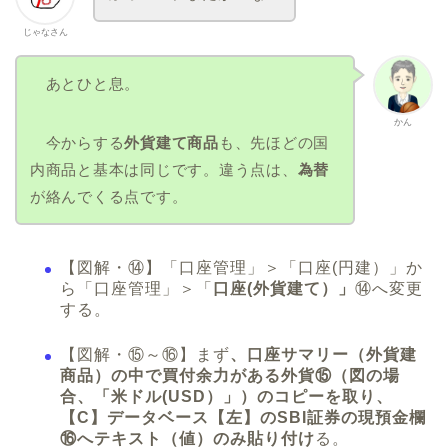
じゃなさん
あとひと息。
かん
今からする
外貨建て商品
も、先ほどの国
内商品と基本は同じです。違う点は、
為替
が絡んでくる点です。
【図解・⑭】「口座管理」＞「口座(円建）」か
ら「口座管理」＞「
口座(外貨建て）」
⑭へ変更
する。
【図解・⑮～⑯】まず
、口座サマリー（外貨建
商品）の中で買付余力がある外貨⑮（図の場
合、「米ドル(USD）」）のコピーを取り、
【C】データベース【左】のSBI証券の現預金欄
⑯へテキスト（値）のみ貼り付け
る。