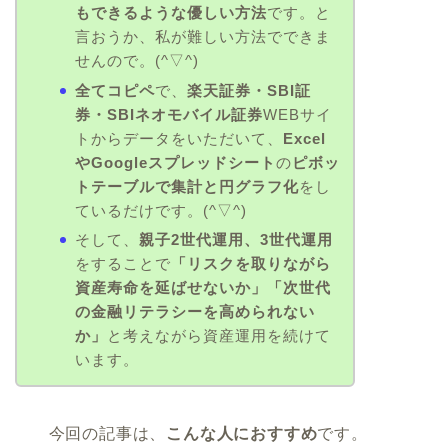
もできるような優しい方法
です。と
言おうか、私が難しい方法でできま
せんので。(^▽^)
全てコピペ
で、
楽天証券・SBI証
券・SBIネオモバイル証券
WEBサイ
トからデータをいただいて、
Excel
やGoogleスプレッドシート
の
ピボッ
トテーブルで集計と円グラフ化
をし
ているだけです。(^▽^)
そして、
親子2世代運用、3世代運用
をすることで
「リスクを取りながら
資産寿命を延ばせないか」「次世代
の金融リテラシーを高められない
か」
と考えながら資産運用を続けて
います。
今回の記事は、
こんな人におすすめ
です。