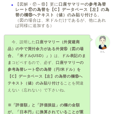
【図解・⑰～⑱】更に
口座サマリーの参考為替
レート⑰の為替を【C】データベース【左】の為
替の欄⑱へテキスト（値）のみ貼り付け
る。
（図の場合は、米ドルだけであるが、他にあれ
ば同様に追加する）
今、説明した
口座サマリー（外貨建商
品）の中で買付余力がある外貨⑮（図の場
かん
合、「米ドル(USD）」）
は、
ドル表記のま
ま
コピペするので、必ず、
口座サマリーの
参考為替レート⑰の為替（円/米ドル）を
【C】データベース【左】の為替の欄⑱へ
テキスト（値）のみ貼り付け
ることを間違
えない（忘れない）で下さいね。
※「評価額」と「評価損益」の欄の金額
が、「日本円」に換算されていることが重