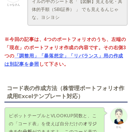
イルの中のシート名「
【図解】見える化・具
じゃなさん
体的手順（SBI証券）
」 でも見えるんじゃ
な。ヨシヨシ
※今回の記事は、4つのポートフォリオのうち、左端の
「現在」のポートフォリオ作成の内容です。その右側3
つの
「調整用」「暴落想定」「リバランス」用の作成
は別記事を参照
して下さい。
コード表の作成方法（株管理ポートフォリオ作
成用Excelテンプレート対応）
ピボットテーブルとVLOOKUP関数と、こ
の「コード表」を使えば自分だけの
オリジ
かん
ナルな分析
ができますよ。このコード表で