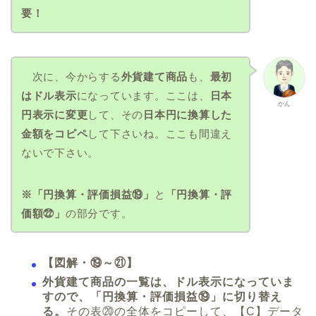
要！
次に、今からする
外貨建て商品
も、
最初
はドル表示
になっています。ここは、
日本
かん
円表示に変更
して、その
日本円に換算した
金額をコピペ
して下さいね。ここも間違え
ないで下さい。
※「円換算・評価損益⑲」
と
「円換算・評
価額㉒」
の部分です。
【図解・⑲～㉑】
外貨建て商品の一覧は、ドル表示になっていま
すので、「円換算・評価損益⑲」に切り替え
る。
その表⑳の全体をコピーして、【C】データ