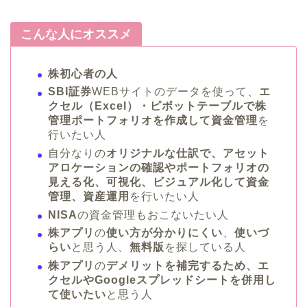
こんな人にオススメ
株初心者の人
SBI証券
WEBサイトのデータを使って、
エ
クセル（Excel）・ピボットテーブルで株
管理ポートフォリオを作成して資金管理
を
行いたい人
自分なりの
オリジナルな仕訳で、アセット
アロケーションの確認やポートフォリオの
見える化、可視化、ビジュアル化して資金
管理、資産運用
を行いたい人
NISA
の資金管理もおこないたい人
株アプリ
の
使い方が分かりにくい
、
使いづ
らい
と思う人、
無料版
を探している人
株アプリ
の
デメリットを補完するため、エ
クセルやGoogleスプレッドシートを併用し
て使いたい
と思う人