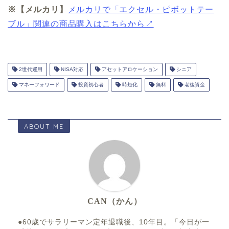
※【メルカリ】
メルカリで「エクセル・ピボットテー
ブル」関連の商品購入はこちらから↗
2世代運用
NISA対応
アセットアロケーション
シニア
マネーフォワード
投資初心者
時短化
無料
老後資金
ABOUT ME
CAN（かん）
●60歳でサラリーマン定年退職後、10年目。「今日が一