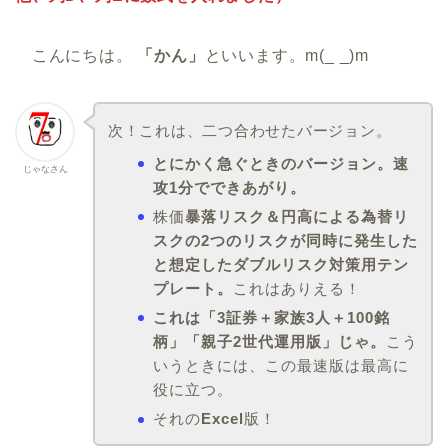
こんにちは。
「かん」
といいます。m(_ _)m
次！これは、二つ合わせたバージョン。
とにかく急ぐときのバージョン。速
じゃなさん
攻1分でできあがり。
株価
暴落リスク＆円高による為替リ
スクの2つのリスクが同時に発生した
と想定したダブルリスク対策用テン
プレート。
これはありえる！
これは「3証券＋家族3人＋100銘
柄」「親子2世代運用版」じゃ。
こう
いうときには、この最速版は最高に
役に立つ。
それの
Excel
版！