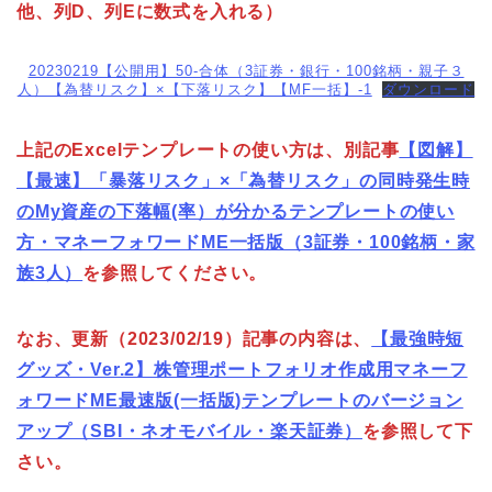
他、列D、列Eに数式を入れる）
20230219【公開用】50-合体（3証券・銀行・100銘柄・親子３
人）【為替リスク】×【下落リスク】【MF一括】-1
ダウンロード
上記のExcelテンプレートの使い方は、別記事
【図解】
【最速】「暴落リスク」×「為替リスク」の同時発生時
のMy資産の下落幅(率）が分かるテンプレートの使い
方・マネーフォワードME一括版（3証券・100銘柄・家
族3人）
を参照してください。
なお、更新（2023/02/19）記事の内容は、
【最強時短
グッズ・Ver.2】株管理ポートフォリオ作成用マネーフ
ォワードME最速版(一括版)テンプレートのバージョン
アップ（SBI・ネオモバイル・楽天証券）
を参照して下
さい。