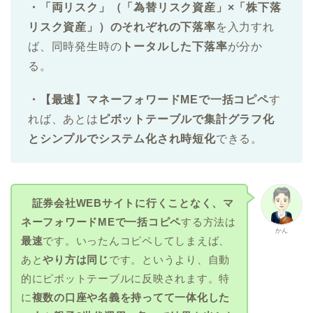
・「両リスク」（「
為替リスク資産」×「株下落
リスク資産」）
のそれぞれの下落率
を入力すれ
ば、同時発生時の
トータルした下落率
が分か
る。
・【最速】マネーフォワードMEで一括
コピペ
す
れば、あとは
ピボットテーブルで集計グラフ化
とシンプルでシステム化され時短化
できる。
証券会社WEBサイトに行くことなく、マ
ネーフォワードMEで一括コピペ
する方法は
かん
最速
です。いったんコピペしてしまえば、
あと
やり方は同じ
です。というより、自動
的にピボットテーブルに反映されます。特
に
複数の口座や名義を持ってて一体化した