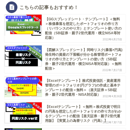
こちらの記事もおすすめ！
2-2-1.暴落下落リスク
【GGスプレッドシート・テンプレート】＜無料
＞株価暴落を想定したポートフォリオの作り方
（リバランスのやり方）とテンプレート使い方の
配信（SBI証券・親子2世代運用・積立NISA等対
応版）
2022年6月25日
2-2-3.ダブルリスク
【図解スプレッドシート】同時リスク(暴落×円高)
発生時の資産の下落幅が分かる株管理ポートフォ
リオの作り方とテンプレートの使い方（SBI証
券・親子2世代運用・積立NISA等対応版）＜無料
配信＞
2022年7月27日
2-1-1.基本テンプレートの作
【Excelテンプレート】株式投資信託・資産運用
り方
管理のポートフォリオ(円グラフ)の作成と基本テ
ンプレートの配信＜無料＞（楽天証券＋SBI証
券・親子2世代運用・NISA対応版）
2022年4月26日
2-2-2.為替リスク
【Excelテンプレート】＜無料＞株式投資で明日
の円高を想定したポートフォリオの作り方がわか
るテンプレートの配信【楽天証券・親子2世代運
用版】【実質上の為替リスク（円高）】
2022年7月17日