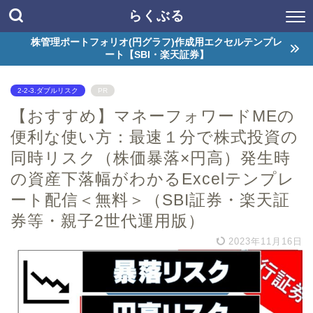
らくぶる
株管理ポートフォリオ(円グラフ)作成用エクセルテンプレ
ート【SBI・楽天証券】
2-2-3.ダブルリスク
PR
【おすすめ】マネーフォワードMEの
便利な使い方：最速１分で株式投資の
同時リスク（株価暴落×円高）発生時
の資産下落幅がわかるExcelテンプレ
ート配信＜無料＞（SBI証券・楽天証
券等・親子2世代運用版）
2023年11月16日