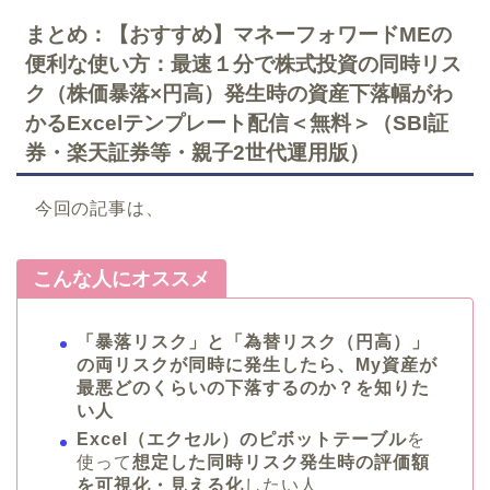
まとめ：【おすすめ】マネーフォワードMEの
便利な使い方：最速１分で株式投資の同時リス
ク（株価暴落×円高）発生時の資産下落幅がわ
かるExcelテンプレート配信＜無料＞（SBI証
券・楽天証券等・親子2世代運用版）
今回の記事は、
こんな人にオススメ
「暴落リスク」と「為替リスク（円高）」
の両リスクが同時に発生したら、My資産が
最悪どのくらいの下落するのか？を知りた
い人
Excel（エクセル）のピボットテーブル
を
使って
想定した同時リスク発生時の評価額
を可視化・見える化
したい人