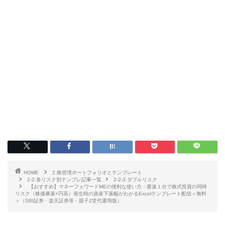
HOME
2.株管理ポートフォリオとテンプレート
2-2.各リスク別テンプレ記事一覧
2-2-3.ダブルリスク
【おすすめ】マネーフォワードMEの便利な使い方：最速１分で株式投資の同時
リスク（株価暴落×円高）発生時の資産下落幅がわかるExcelテンプレート配信＜無料
＞（SBI証券・楽天証券等・親子2世代運用版）