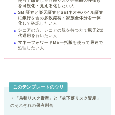
使って
想定した同時リスク発生時の評価額
を可視化・見える化
したい人
SBI証券と楽天証券とSBIネオモバイル証券
に銀行
を含め
多数銘柄・家族全体分を一体
化
して確認したい人
シニア
の方、シニアの親を持つ方で
親子2世
代運用
を行いたい人
マネーフォワードME一括版
を使って
最速
で
処理したい人
このテンプレートのウリ
・「為替リスク資産」と「株下落リスク資産」
のそれぞれの
保有割合