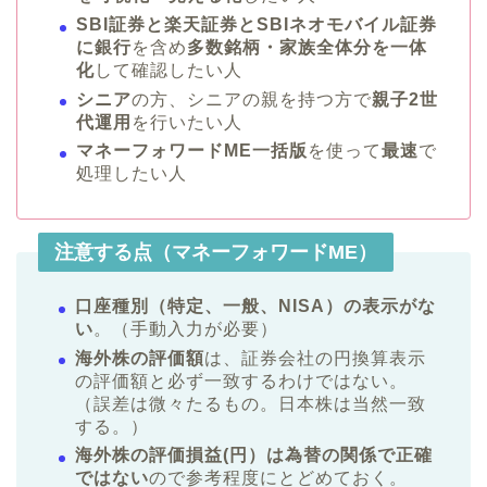
SBI証券と楽天証券とSBIネオモバイル証券
に銀行
を含め
多数銘柄・家族全体分を一体
化
して確認したい人
シニア
の方、シニアの親を持つ方で
親子2世
代運用
を行いたい人
マネーフォワードME一括版
を使って
最速
で
処理したい人
注意する点（マネーフォワードME）
口座種別（特定、一般、NISA）の表示がな
い
。（手動入力が必要）
海外株の評価額
は、証券会社の円換算表示
の評価額と必ず一致するわけではない。
（誤差は微々たるもの。日本株は当然一致
する。）
海外株の評価損益(円）は為替の関係で正確
ではない
ので参考程度にとどめておく。