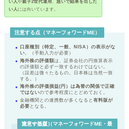
い人
や
親子2世代運用
、
急いで結果を出した
い人
には向いています。
注意する点（マネーフォワードME）
口座種別（特定、一般、NISA）の表示がな
い
。（手動入力が必要）
海外株の評価額
は、証券会社の円換算表示
の評価額と必ず一致するわけではない。
（誤差は微々たるもの。日本株は当然一致
する。）
海外株の評価損益(円）は為替の関係で正確
ではない
ので参考程度にとどめておく。
金融機関との連携数が多くなると
有料版が
必要
となる。
注意する点（マネーフォワードME・最速・一括版）