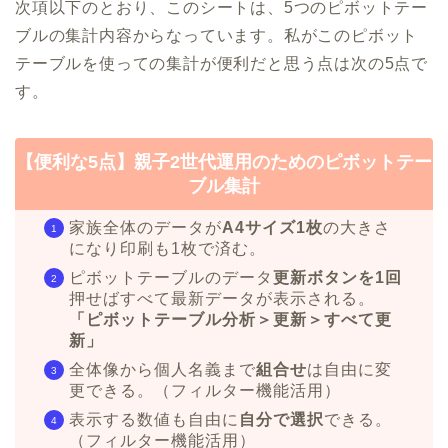
次項以下のとおり、このシートは、5つのピボットテー
ブルの集計内容からなっています。私がこのピボット
テーブルを使っての集計が便利だと思う点は次の5点で
す。
【便利な5点】親子2世代運用のためのピボットテー
ブル集計
家族全体のデータが
A4サイズ1枚
の大きさ
になり印刷も1枚で済む。
ピボットテーブルのデータ
更新ボタンを1回
押せばすべて最新データが表示される。
「ピボットテーブル分析＞更新＞すべて更
新」
全体像から個人名義まで
組合せ
は自由に変
更できる。（フィルター機能活用）
表示する数値も自由に
自分で選択
できる。
（フィルター機能活用）