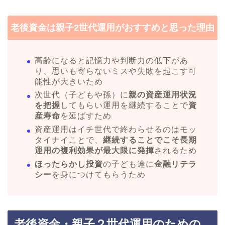
老後資金は親子2世代運用がおすすめと思った理由
高齢になると記憶力や判断力の低下があ
り、思いも寄らないミスや失敗を起こす可
能性が大きいため
次世代（子どもや孫）に
親の資産運用状況
を把握
してもらい運用を継続することで
資
産寿命
を延ばすため
資産運用はイチ世代で終わらせるのはモッ
タイナイことで、
継続することでこそ長期
運用の複利効果が最大限に発揮
されるため
ほったらかし投資
の子ども達に
金融リテラ
シー
を身につけてもらうため
老後資金・親子２世代運用のための