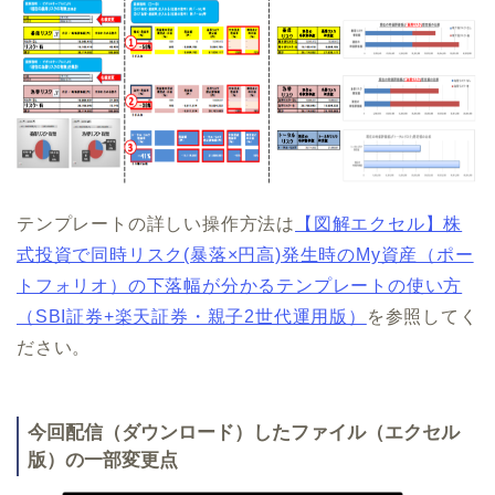
テンプレートの詳しい操作方法は
【図解エクセル】株
式投資で同時リスク(暴落×円高)発生時のMy資産（ポー
トフォリオ）の下落幅が分かるテンプレートの使い方
（SBI証券+楽天証券・親子2世代運用版）
を参照してく
ださい。
今回配信（ダウンロード）したファイル（エクセル
版）の一部変更点