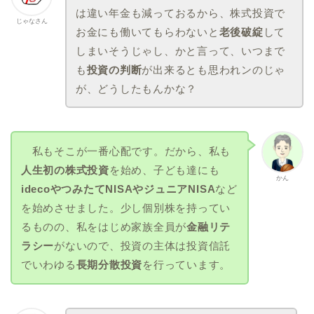
は違い年金も減っておるから、株式投資で
じゃなさん
お金にも働いてもらわないと
老後破綻
して
しまいそうじゃし、かと言って、いつまで
も
投資の判断
が出来るとも思われンのじゃ
が、どうしたもんかな？
私もそこが一番心配です。だから、私も
人生初の株式投資
を始め、子ども達にも
かん
idecoやつみたてNISAやジュニアNISA
など
を始めさせました。少し個別株を持ってい
るものの、私をはじめ家族全員が
金融リテ
ラシー
がないので、投資の主体は投資信託
でいわゆる
長期分散投資
を行っています。