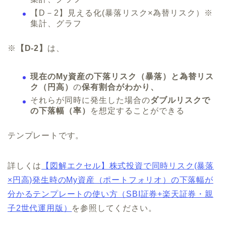
【D－2】見える化(暴落リスク×為替リスク）※
集計、グラフ
※
【D-2】
は、
現在のMy資産の下落リスク（暴落）と為替リス
ク（円高）
の
保有割合がわかり、
それらが同時に発生した場合の
ダブルリスクで
の下落幅（率）
を想定することができる
テンプレートです。
詳しくは
【図解エクセル】株式投資で同時リスク(暴落
×円高)発生時のMy資産（ポートフォリオ）の下落幅が
分かるテンプレートの使い方（SBI証券+楽天証券・親
子2世代運用版）
を参照してください。