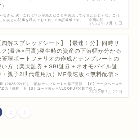
む）
ゃなさん 次！これはワシが頼んだことを実現してくれた分じゃな。これ
このあとの記事を呼んでおくれ。SBI証券版です。 今回の記 …
2022年8月10日
【図解スプレッドシート】【最速１分】同時リ
スク(暴落×円高)発生時の資産の下落幅が分かる
株管理ポートフォリオの作成とテンプレートの
使い方（楽天証券＋SBI証券＋ネオモバイル証
券・親子2世代運用版）MF最速版＜無料配信＞
新（2023/02/19）：配信テンプレートの修正更新（【C】データベースの
ADの「銘柄」を【B】コード表からVLOOKUP関数で引く …
2022年7月27日
2
3