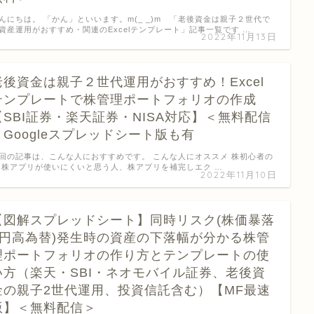
んにちは。 「かん」といいます。m(_ _)m 「老後資金は親子２世代で
資産運用がおすすめ・関連のExcelテンプレート」記事一覧です …
2022年11月13日
老後資金は親子２世代運用がおすすめ！Excel
テンプレートで株管理ポートフォリオの作成
【SBI証券・楽天証券・NISA対応】＜無料配信
＞Googleスプレッドシート版も有
回の記事は、こんな人におすすめです。 こんな人にオススメ 株初心者の
 株アプリが使いにくいと思う人、株アプリを補完しエク …
2022年11月10日
【図解スプレッドシート】同時リスク(株価暴落
×円高為替)発生時の資産の下落幅が分かる株管
理ポートフォリオの作り方とテンプレートの使
い方（楽天・SBI・ネオモバイル証券、老後資
金の親子2世代運用、投資信託含む）【MF最速
版】＜無料配信＞