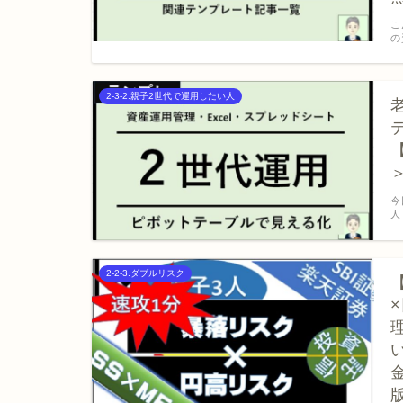
こ
の
2-3-2.親子2世代で運用したい人
今
人
2-2-3.ダブルリスク