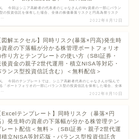
ん 今回はシニア高齢者の代表者のじゃなさんのMy資産の一部にバラン
型の投資信託を保有した場合、全体の株価暴落リスクと円高為替リスク
 …
2022年8月12日
【図解エクセル】同時リスク(暴落×円高)発生時
の資産の下落幅が分かる株管理ポートフォリオ
の作り方とテンプレートの使い方（SBI証券・
老後資金の親子2世代運用・積立NISA等対応・
バランス型投資信託含む）＜無料配信＞
ん 今回のテンプレートでは、シニア高齢者代表のじゃなさんが悩んで
る「ポートフォリオの一部にバランス型の投資信託を保有した場合、全体
 …
2022年8月10日
【Excelテンプレート】同時リスク（暴落×円
高）発生時の資産の下落幅が分かる株管理テン
プレート配信＜無料＞（SBI証券・親子2世代運
用積立NISA等対応版・バランス型投資信託含