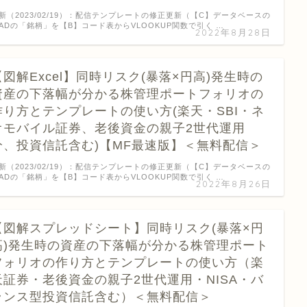
新（2023/02/19）：配信テンプレートの修正更新（【C】データベースの
ADの「銘柄」を【B】コード表からVLOOKUP関数で引く …
2022年8月28日
【図解Excel】同時リスク(暴落×円高)発生時の
資産の下落幅が分かる株管理ポートフォリオの
作り方とテンプレートの使い方(楽天・SBI・ネ
オモバイル証券、老後資金の親子2世代運用
分、投資信託含む)【MF最速版】＜無料配信＞
新（2023/02/19）：配信テンプレートの修正更新（【C】データベースの
ADの「銘柄」を【B】コード表からVLOOKUP関数で引く …
2022年8月26日
【図解スプレッドシート】同時リスク(暴落×円
高)発生時の資産の下落幅が分かる株管理ポート
フォリオの作り方とテンプレートの使い方（楽
天証券・老後資金の親子2世代運用・NISA・バ
ランス型投資信託含む）＜無料配信＞