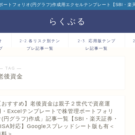
ポートフォリオ(円グラフ)作成用エクセルテンプレート【SBI・楽
らくぶる
オ
2-2.各リスク別テン
2-3. 応用版テンプ
プ
プレ記事一覧
レ記事一覧
― TAG ―
老後資金
【おすすめ】老後資金は親子２世代で資産運
用・Excelテンプレートで株管理ポートフォリ
オ(円グラフ)作成」記事一覧【SBI・楽天証券・
NISA対応】Googleスプレッドシート版も有＜
無料＞