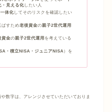
化・見える化
したい人
を一体化
してそのリスクを確認したい
延ばすため
老後資金
の
親子2世代運用
後資金
の
親子2世代運用
を考えている
SA・積立NISA・ジュニアNISA
）を
や数字は、アレンジさせていただいておりま