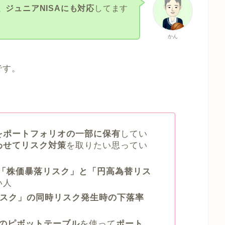
A、ジュニアNISAにも対応
してます
かん
です。
をポートフォリオの一部に保有
してい
わせてリスク対策
を取りたい思ってい
「株価暴落リスク」と「円高為替リス
い人
リスク」の同時リスク発生時の下落率
トのピボットテーブル
を使って
ポート