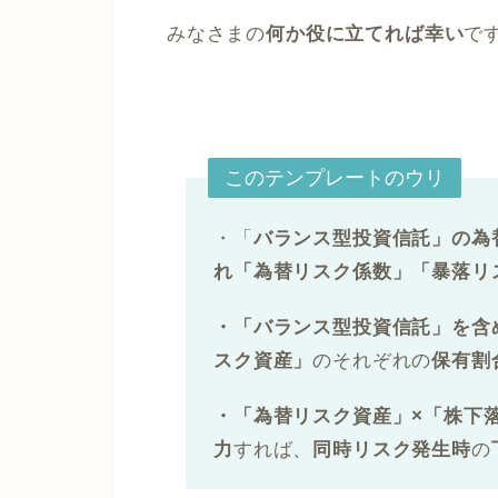
みなさまの
何か役に立てれば幸い
で
このテンプレートのウリ
・「
バランス型投資信託」の為
れ「為替リスク係数」「暴落リ
・「バランス型投資信託」を含
スク資産」
のそれぞれの
保有割
・「
為替リスク資産」×「株下
力
すれば、
同時リスク発生時
の