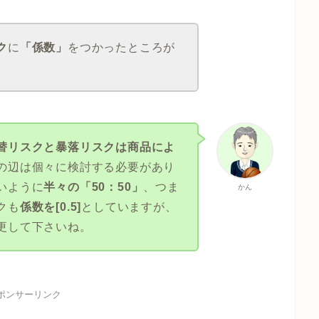
ク
に
「係数」
をつかったところが
替リスクと暴落リスクは商品によ
の辺は個々に検討する必要があり
いように
半々の「50：50」
、つま
かん
クも
係数を[0.5]
としていますが、
更して下さいね。
ポンサーリンク