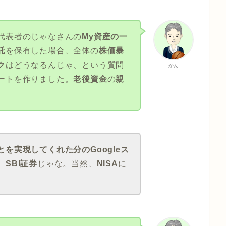
代表者のじゃなさんの
My資産の一
託
を保有した場合、全体の
株価暴
ク
はどうなるんじゃ、という質問
かん
ートを作りました。
老後資金
の
親
を実現してくれた分のGoogleス
。
SBI証券
じゃな。当然、
NISA
に