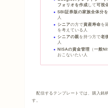
フォリオを作成
して
可視
SBI証券版の家族全体分
人
シニア
の方で
資産寿命
を
を考えている人
シニアの親
を持つ方で
老
人
NISAの資金管理
（
一般NI
おこないたい人
配信するテンプレートでは、購入銘柄
す。