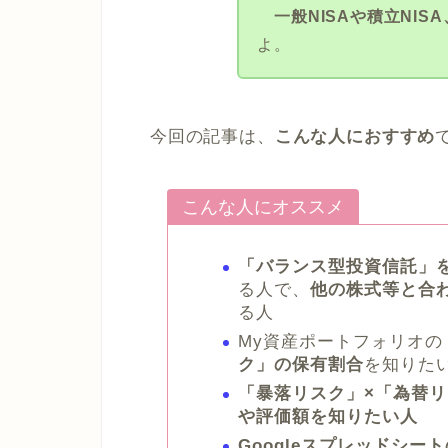
一般NISAや積立NIS
よ。
今回の記事は、
こんな人におすすめ
こんな人にオススメ
「バランス型投資信託」
る人で、
他の株式等と合
る人
My資産ポートフォリオの
ク」の保有割合
を知りた
「暴落リスク」×「為替
や評価額を知りたい人
Googleスプレッドシー