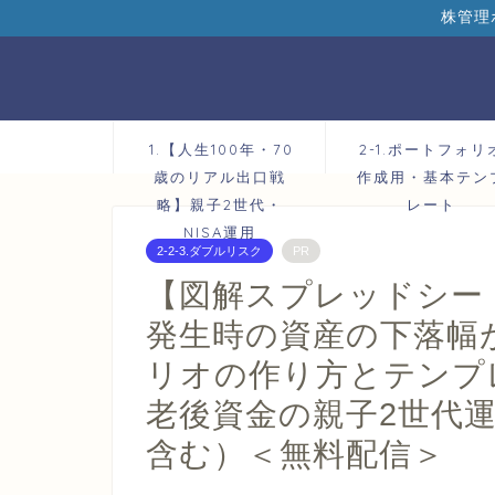
株管理
1.【人生100年・70
2-1.ポートフォリ
歳のリアル出口戦
作成用・基本テン
略】親子2世代・
レート
NISA運用
2-2-3.ダブルリスク
PR
【図解スプレッドシート
発生時の資産の下落幅
リオの作り方とテンプ
老後資金の親子2世代運
含む）＜無料配信＞