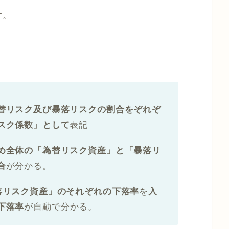
す。
替リスク及び暴落リスクの割合をぞれぞ
スク係数」として
表記
め全体の「為替リスク資産」と「暴落リ
合
が分かる。
落リスク資産」
のそれぞれの下落率
を
入
下落率
が自動で分かる。