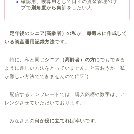
確認用、検算用として日々の資金管理のサ
ブで
別角度から集計
をしたい人
定年後のシニア(高齢者）の私
が、
毎週末に作成して
いる資産運用記録方法
です。
特に、私と同じ
シニア（高齢者）の方
にでもできる
ように難しい方法をとっていません。と言おうか、私
が難しい方法でできませんので(^▽^)
配信するテンプレートでは、購入銘柄や数字は、ア
レンジさせていただいております。
みなさまの
何か役に立てれば幸い
です。