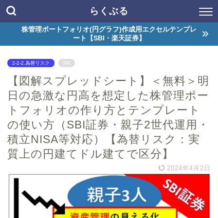
らくぶる
株管理ポートフォリオ(円グラフ)作成用エクセルテンプレ
ート【SBI・楽天証券】
2-2-2.為替リスク
PR
【図解スプレッドシート】＜無料＞明
日の急激な円高を想定した株管理ポー
トフォリオの作り方とテンプレート
の使い方（SBI証券・親子2世代運用・
積立NISA等対応）【為替リスク：実
質上の円建てドル建てで区分】
2024年4月2日