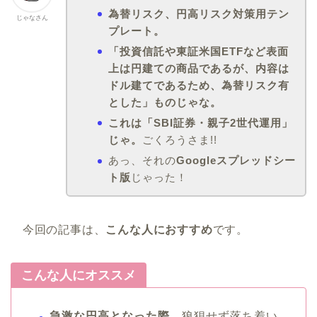
為替リスク、円高リスク対策用テン
じゃなさん
プレート。
「投資信託や東証米国ETFなど表面
上は円建ての商品であるが、内容は
ドル建てであるため、為替リスク有
とした」ものじゃな。
これは「SBI証券・親子2世代運用」
じゃ。
ごくろうさま!!
あっ、それの
Googleスプレッドシー
ト版
じゃった！
今回の記事は、
こんな人におすすめ
です。
こんな人にオススメ
急激な円高となった際
、狼狽せず落ち着い