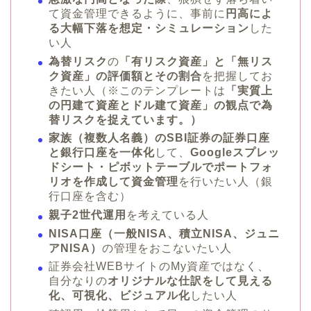
て資金管理できるように、事前に
円高によ
る大幅下落を想定・シミュレーション
した
い人
為替リスク
の
「有リスク資産」と「無リス
ク資産」の評価額とその割合
を把握してお
きたい人（※このテンプレートは
「実質上
の円建て資産とドル建て資産」の観点で為
替リスクを捉えています。）
家族（複数人名義）のSBI証券の証券口座
と銀行口座を一体化
して、
Googleスプレッ
ドシート・ピボットテーブルでポートフォ
リオを作成して資金管理
を行いたい人（銀
行口座を含む）
親子2世代運用
を考えている人
NISA口座（一般NISA、積立NISA、ジュニ
アNISA）
の管理をおこないたい人
証券会社WEBサイトのMy資産ではなく、
自分なりの
オリジナルな仕訳をして見える
化、可視化、ビジュアル化
したい人