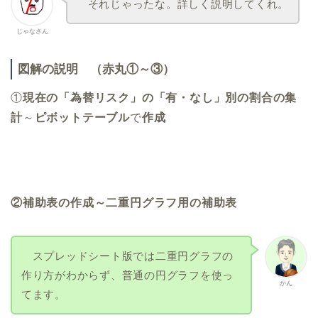
それじゃったな。詳しく説明してくれ。
じゃなさん
図解の説明 （赤丸①～③）
①
現在の「為替リスク」の「有・なし」別の割合の集
計
～
ピボットテーブル
で
作成
②補助表の作成～二重円グラフ用の補助表
スプレッドシート版では二重円グラフの
作り方がわからず、普通の円グラフを使っ
かん
てます。