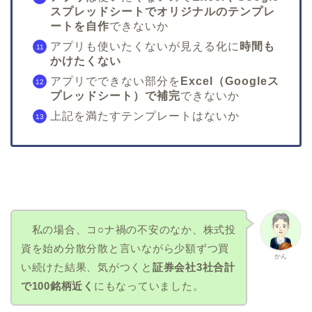
スプレッドシートでオリジナルのテンプレ
ートを自作
できないか
アプリも使いたくないが見える化に
時間も
かけたくない
アプリでできない部分を
Excel（Googleス
プレッドシート）で補完
できないか
上記を満たすテンプレートはないか
私の場合、コ○ナ禍の不安のなか、株式投
資を始め分散分散と言いながら少額ずつ買
かん
い続けた結果、気がつくと
証券会社3社合計
で100銘柄近く
にもなっていました。