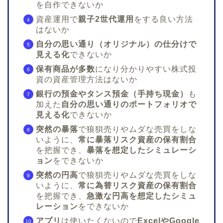
を自作できないか
資産運用で
親子2世代運用
をする良い方法
はないか
自分の思い通り（オリジナル）の仕分けで
見える化
できないか
保有商品が多数
になり分かりやすい株式投
資の資産管理方法はないか
銀行の預金やタンス預金（手持ち現金）
も
加えた
自分の思い通りのポートフォリオで
見える化
できないか
突然の暴落
で狼狽売りやムダな売買をしな
いように、
常に暴落リスク資産の保有割合
を把握でき、
暴落を想定したシミュレーシ
ョン
をできないか
突然の円高
で狼狽売りやムダな売買をしな
いように、
常に為替リスク資産の保有割合
を把握でき、
急激な円高を想定したシミュ
レーション
をできないか
アプリ
は使いたくないので
ExcelやGoogle