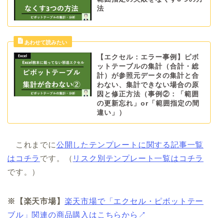
法
【エクセル：エラー事例】ピボ
ットテーブルの集計（合計・総
計）が参照元データの集計と合
わない、集計できない場合の原
因と修正方法（事例②：「範囲
の更新忘れ」or「範囲指定の間
違い」）
これまでに
公開したテンプレートに関する記事一覧
はコチラ
です。（
リスク別テンプレート一覧はコチラ
です。）
※【楽天市場】
楽天市場で「エクセル・ピボットテー
ブル」関連の商品購入はこちらから↗