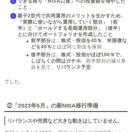
できる限り「NISA口座」への投資額を増やした
こと
親子2世代で共同運用のメリットを生かすため、
「実際に使いながら運用していく部分」（前
半）と「ホールドする長期運用部分」（後半）
とに分けてポートフォリオを作成したこと
前半部分
は、
株式・投信を40％
、
米国債な
どを40％
とほぼ同じ割合を保持
後半部分
は、
株式・投信がほぼ100％で、
しばらくの間はガチホ
。前半部分の減り具
合を見て、
リバランス予定
でした。
②
「2023年5月」
の新NISA移行準備
リバランスや売買など大きな動きはしていません。