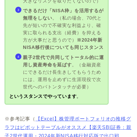
大きなリスクを取りたくないので）
できるだけ「NISA枠」を活用するが
無理をしない
。（私の場合、70代と
先が短いので不確実な利益より、確
実に取られる支出（経費）を抑える
方が大事だと思うので）
※2024年新
NISA移行後についても同じスタンス
親子2世代で共同してトータル的に運
用し資産寿命を延ばす
。（金融資産
にできるだけ長生きしてもらうため
には、運用を止めずに生涯現役で次
世代へのバトンタッチが必要）
というスタンスでやっています
。
※参考記事（
【Excel】株管理ポートフォリオの推移グ
ラフはピボットテーブルがオススメ【楽天SBI証券：親
子2世代運用・2024年新NISA移行対応版で出口戦