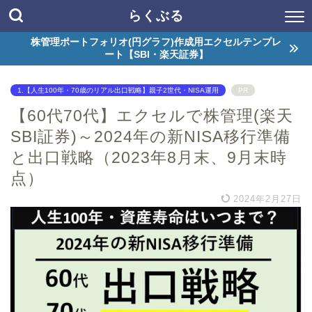
らくぶる
株管理ポートフォリオ(円グラフ)作成用エクセルテンプレ
ート【SBI・楽天証券】
1.【人生100年・70歳のリアル出口戦略】親子2世代・NISA運用
PR
【60代70代】エクセルで株管理(楽天
SBI証券)～2024年の新NISA移行準備
と出口戦略（2023年8月末、9月末時
点）
2024年2月27日