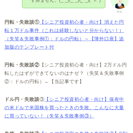
すみません。(_ _)(_ _)(_ _)(^∧^)
かん
円転・失敗談①
【シニア投資初心者・向け】消えた円
転１万ドル事件（これは経験しないと分からない！）
（失笑＆失敗事例①：ドルの円転）～【簿外口座】追
加版のテンプレート付
円転・失敗談②
【シニア投資初心者・向け】2万ドル円
転したはずができてないのはナゼ？（失笑＆失敗事例
②：ドルの円転）←【当記事です】
ドル円・失敗談
③
【シニア投資初心者・向け】保有中
の米ドルで米国株を買ったときの失敗。こんなに大量
に買っていない！（失笑＆失敗事例③）