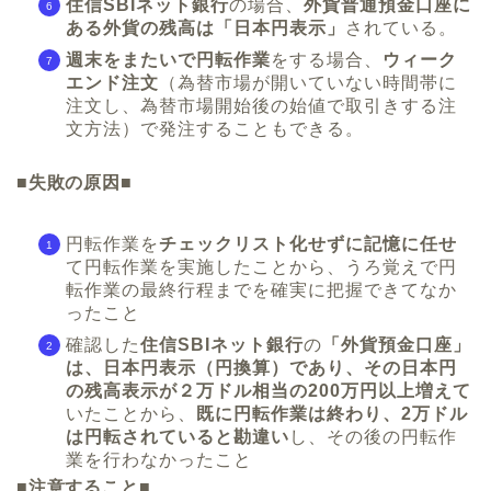
住信SBIネット銀行
の場合、
外貨普通預金口座に
ある外貨の残高は「日本円表示」
されている。
週末をまたいで円転作業
をする場合、
ウィーク
エンド注文
（為替市場が開いていない時間帯に
注文し、為替市場開始後の始値で取引きする注
文方法）で発注することもできる。
■
失敗の原因■
円転作業を
チェックリスト化せずに記憶に任せ
て円転作業を実施したことから、うろ覚えで円
転作業の最終行程までを確実に把握できてなか
ったこと
確認した
住信SBIネット銀行
の
「外貨預金口座」
は、日本円表示（円換算）であり、その日本円
の残高表示が２万ドル相当の200万円以上増えて
いたことから、
既に円転作業は終わり、2万ドル
は円転されていると勘違い
し、その後の円転作
業を行わなかったこと
■注意すること■