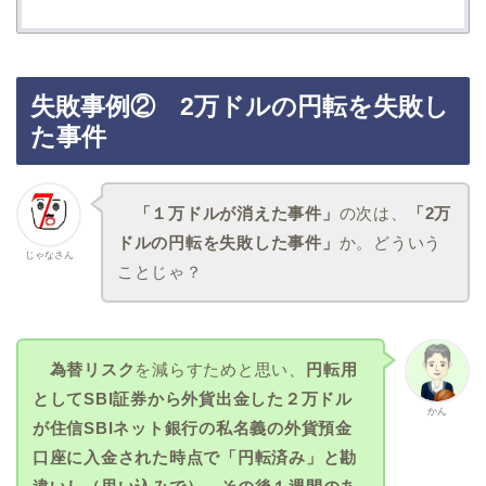
失敗事例② 2万ドルの円転を失敗し
た事件
「１万ドルが消えた事件」
の次は、
「
2万
ドルの円転を失敗した
事件」
か。どういう
じゃなさん
ことじゃ？
為替リスク
を減らすためと思い、
円転用
としてSBI証券から外貨出金した２万ドル
かん
が
住信SBIネット銀行の私名義の外貨預金
口座
に入金された時点で「円転済み」と勘