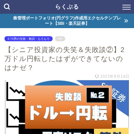
らくぶる
株管理ポートフォリオ(円グラフ)作成用エクセルテンプレ
ート【SBI・楽天証券】
3.70男の失敗・教訓・もろもろ
PR
【シニア投資家の失笑＆失敗談②】2
万ドル円転したはずができてないの
はナゼ？
2023年9月14日