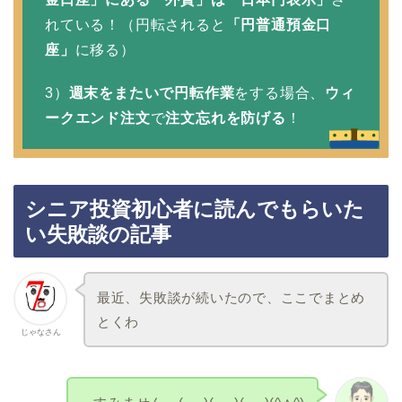
れている！（円転されると
「円普通預金口
座」
に移る）
3）
週末をまたいで円転作業
をする場合、
ウィ
ークエンド注文
で
注文忘れを防げる
！
シニア投資初心者に読んでもらいた
い失敗談の記事
最近、失敗談が続いたので、ここでまとめ
とくわ
じゃなさん