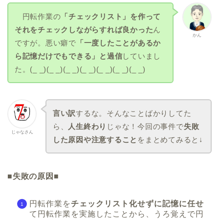
円転作業の
「チェックリスト」を作って
それをチェックしながらすれば良かった
ん
かん
ですが。悪い癖で
「一度したことがあるか
ら記憶だけでもできる」と過信
していまし
た。(_ _)(_ _)(_ _)(_ _)(_ _)(_ _)(_ _)
言い訳
するな。そんなことばかりしてた
ら、
人生終わり
じゃな！今回の事件で
失敗
じゃなさん
した原因や注意すること
をまとめてみると↓
■
失敗の原因■
円転作業を
チェックリスト化せずに記憶に任せ
て円転作業を実施したことから、うろ覚えで円