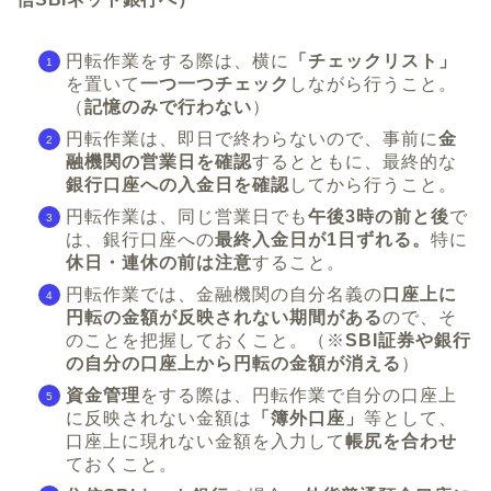
円転作業をする際は、横に
「チェックリスト」
を置いて
一つ一つチェック
しながら行うこと。
（
記憶のみで行わない
）
円転作業は、即日で終わらないので、事前に
金
融機関の営業日を確認
するとともに、最終的な
銀行口座への入金日を確認
してから行うこと。
円転作業は、同じ営業日でも
午後3時の前と後
で
は、銀行口座への
最終入金日が1日ずれる。
特に
休日・連休の前は注意
すること。
円転作業では、金融機関の自分名義の
口座上に
円転の金額が反映されない期間がある
ので、そ
のことを把握しておくこと。（※
SBI証券や銀行
の自分の口座上から円転の金額が消える
）
資金管理
をする際は、円転作業で自分の口座上
に反映されない金額は
「簿外口座」
等として、
口座上に現れない金額を入力して
帳尻を合わせ
ておくこと。