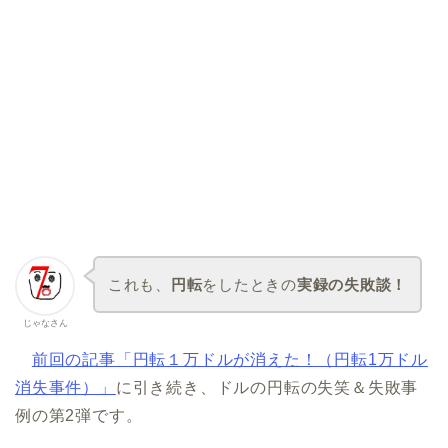
これも、
円転
をしたときの
実録の失敗談！
じゃなさん
前回の記事「円転１万ドルが消えた！（円転1万ドル
消失事件）」
に引き続き、ドルの円転の失笑＆失敗事
例の第2弾です。