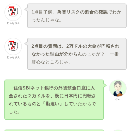
1点目了解。
為替リスクの割合の確認
でわか
ったんじゃな。
じゃなさん
2点目の質問は、2万ドルの大金が円転され
なかった理由が分からん
のじゃが？ 一番
じゃなさん
肝心なところじゃ。
住信SBIネット銀行の外貨預金口座に入
金された２万ドルを、既に日本円に円転さ
かん
れているものと「勘違い」して
いたからで
した。