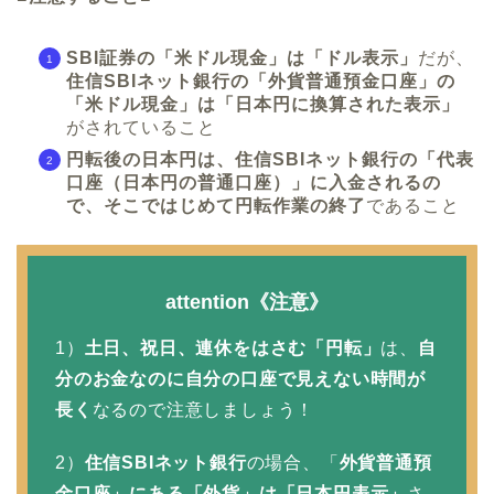
SBI証券の「米ドル現金」は「ドル表示」
だが、
住信SBIネット銀行の「外貨普通預金口座」の
「米ドル現金」は「日本円に換算された表示」
がされていること
円転後の日本円は、住信SBIネット銀行の「代表
口座（日本円の普通口座）」に入金されるの
で、そこではじめて円転作業の終了
であること
attention《注意》
1）
土日、祝日、連休をはさむ「円転」
は、
自
分のお金なのに自分の口座で見えない時間が
長く
なるので注意しましょう！
2）
住信SBIネット銀行
の場合、「
外貨普通預
金口座」にある「外貨」は「日本円表示」
さ