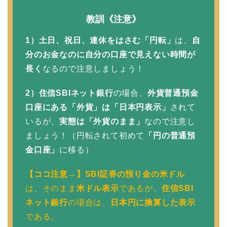
教訓《注意》
1）土日、祝日、連休をはさむ「円転」
は、
自
分のお金なのに自分の口座で見えない時間が
長く
なるので注意しましょう！
2）住信SBIネット銀行
の場合、
外貨普通預金
口座にある「外貨」は「日本円表示」
されて
いるが、
実態は「外貨のまま」
なので注意し
ましょう！（円転されて初めて
「円の普通預
金口座」
に移る）
【ココ注意→】SBI証券の預り金の米ドル
は、そのまま
米ドル表示
であるが、
住信SBI
ネット銀行
の場合は、
日本円に換算した表示
である。