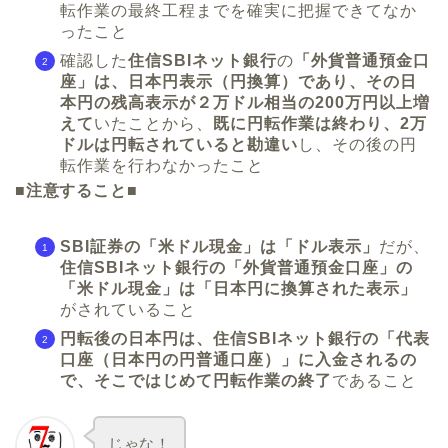
転作業の最終工程までを確実に把握できてなか
ったこと
確認した
住信SBIネット銀行
の
「外貨普通預金口
座」は、日本円表示（円換算）であり、その日
本円の残高表示が２万ドル相当の200万円以上増
えて
いたことから、
既に円転作業は終わり、2万
ドルは円転されていると勘違い
し、その後の円
転作業を行わなかったこと
■注意すること■
SBI証券の「米ドル現金」は「ドル表示」
だが、
住信SBIネット銀行の「外貨普通預金口座」の
「米ドル現金」は「日本円に換算された表示」
がされていること
円転後の日本円は、住信SBIネット銀行の「代表
口座（日本円の円普通口座）」に入金されるの
で、そこではじめて円転作業の終了
であること
じゃな！