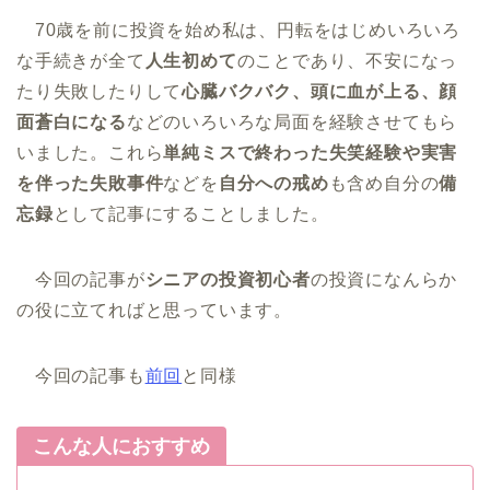
70歳を前に投資を始め私は、円転をはじめいろいろ
な手続きが全て
人生初めて
のことであり、不安になっ
たり失敗したりして
心臓バクバク、頭に血が上る、顔
面蒼白になる
などのいろいろな局面を経験させてもら
いました。これら
単純ミスで終わった失笑経験や実害
を伴った失敗事件
などを
自分への戒め
も含め自分の
備
忘録
として記事にすることしました。
今回の記事が
シニアの投資初心者
の投資になんらか
の役に立てればと思っています。
今回の記事も
前回
と同様
こんな人におすすめ