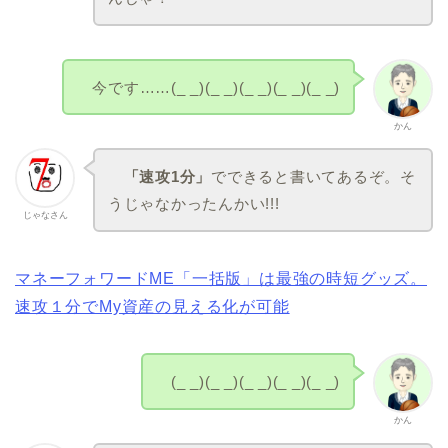
今です……(_ _)(_ _)(_ _)(_ _)(_ _)
かん
「速攻1分」
でできると書いてあるぞ。そ
うじゃなかったんかい!!!
じゃなさん
マネーフォワードME「一括版」は最強の時短グッズ。
速攻１分でMy資産の見える化が可能
(_ _)(_ _)(_ _)(_ _)(_ _)
かん