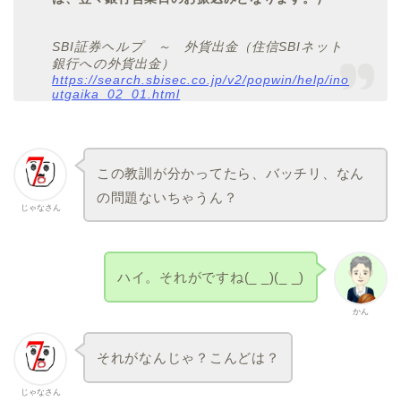
SBI証券ヘルプ ～ 外貨出金（住信SBIネット
銀行への外貨出金）
https://search.sbisec.co.jp/v2/popwin/help/ino
utgaika_02_01.html
この教訓が分かってたら、バッチリ、なん
の問題ないちゃうん？
じゃなさん
ハイ。それがですね(_ _)(_ _)
かん
それがなんじゃ？こんどは？
じゃなさん