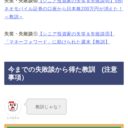
失笑・失敗談④
【シニア投資家の失笑＆失敗談④】SBI
ネオモバイル証券の口座から日本株200万円が消えた！
＜教訓＞
失笑・失敗談
⑤
【シニア投資家の失笑＆失敗談⑤】
「マネーフォワード」に助けられた週末【教訓】
今までの失敗談から得た教訓 (注意
事項）
教訓じゃな！
じゃなさん