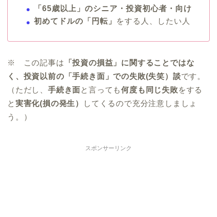
「65歳以上」のシニア・投資初心者・向け
初めてドルの「円転」
をする人、したい人
※ この記事は
「投資の損益」に関することではな
く、投資以前の「手続き面」での失敗(失笑）談
です。
（ただし、
手続き面
と言っても
何度も同じ失敗
をする
と
実害化(損の発生）
してくるので充分注意しましょ
う。）
スポンサーリンク