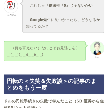
これじゃ
「信憑性『0』じゃないかい」
じゃなさん
Google先生
に見つかったら、どうなるか
知ってるか？
（何も言えない）なにとぞお見逃しを(_
_)(_ _)(_ _)(_ _)(_ _)
かん
円転の＜失笑＆失敗談＞の記事のま
とめをもう一度
ドルの円転手続きの失敗で学んだこと（SBI証券から住
信SBIネット銀行へ）