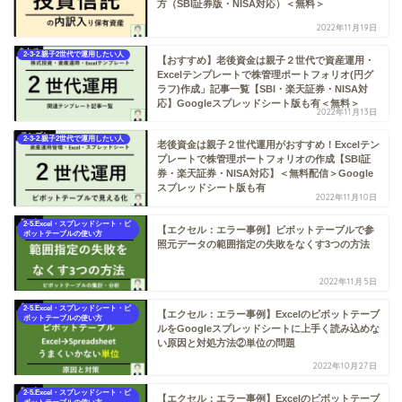
方（SBI証券版・NISA対応）＜無料＞
2022年11月19日
2-3-2.親子2世代で運用したい人
【おすすめ】老後資金は親子２世代で資産運用・
Excelテンプレートで株管理ポートフォリオ(円グ
ラフ)作成」記事一覧【SBI・楽天証券・NISA対
応】Googleスプレッドシート版も有＜無料＞
2022年11月13日
2-3-2.親子2世代で運用したい人
老後資金は親子２世代運用がおすすめ！Excelテン
プレートで株管理ポートフォリオの作成【SBI証
券・楽天証券・NISA対応】＜無料配信＞Google
スプレッドシート版も有
2022年11月10日
2-5.Excel・スプレッドシート・ピ
【エクセル：エラー事例】ピボットテーブルで参
ボットテーブルの使い方
照元データの範囲指定の失敗をなくす3つの方法
2022年11月5日
2-5.Excel・スプレッドシート・ピ
【エクセル：エラー事例】Excelのピボットテーブ
ボットテーブルの使い方
ルをGoogleスプレッドシートに上手く読み込めな
い原因と対処方法②単位の問題
2022年10月27日
2-5.Excel・スプレッドシート・ピ
【エクセル：エラー事例】Excelのピボットテーブ