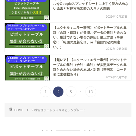
ボットテーブルの使い方
ルをGoogleスプレッドシートに上手く読み込めな
い原因と対処方法①表の大きさの問題
2022年10月27日
2-5.Excel・スプレッドシート・ピ
【エクセル：エラー事例】ピボットテーブルの集
ボットテーブルの使い方
計（合計・総計）が参照元データの集計と合わな
い、集計できない場合の原因と修正方法（事例
②：「範囲の更新忘れ」or「範囲指定の間違
い」）
2022年10月26日
2-5.Excel・スプレッドシート・ピ
【超レア】【エクセル：エラー事例】ピボットテ
ボットテーブルの使い方
ーブルの集計（合計・総計）が参照元データの集
計と合わない場合の原因と対策（事例①：コード
表に未登載あり）
2022年10月25日
...
1
2
3
10
HOME
2.株管理ポートフォリオとテンプレート