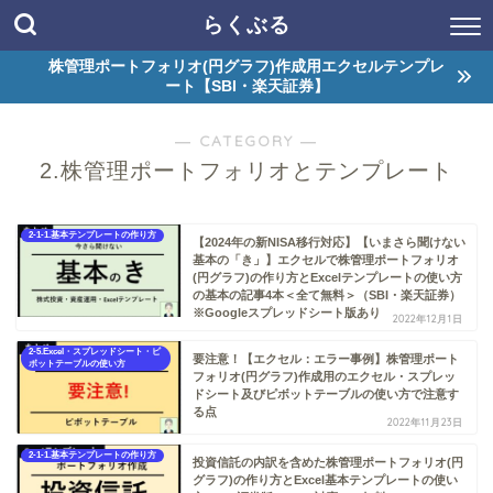
らくぶる
株管理ポートフォリオ(円グラフ)作成用エクセルテンプレ
ート【SBI・楽天証券】
― CATEGORY ―
2.株管理ポートフォリオとテンプレート
2-1-1.基本テンプレートの作り方
【2024年の新NISA移行対応】【いまさら聞けない
基本の「き」】エクセルで株管理ポートフォリオ
(円グラフ)の作り方とExcelテンプレートの使い方
の基本の記事4本＜全て無料＞（SBI・楽天証券）
※Googleスプレッドシート版あり
2022年12月1日
2-5.Excel・スプレッドシート・ピ
要注意！【エクセル：エラー事例】株管理ポート
ボットテーブルの使い方
フォリオ(円グラフ)作成用のエクセル・スプレッ
ドシート及びピボットテーブルの使い方で注意す
る点
2022年11月23日
2-1-1.基本テンプレートの作り方
投資信託の内訳を含めた株管理ポートフォリオ(円
グラフ)の作り方とExcel基本テンプレートの使い