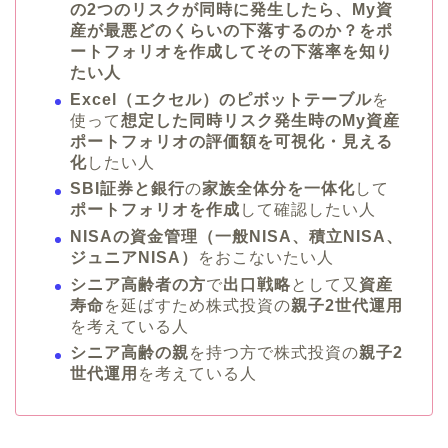
の2つのリスクが同時に発生したら、My資
産が最悪どのくらいの下落するのか？をポ
ートフォリオを作成してその下落率を知り
たい人
Excel（エクセル）のピボットテーブル
を
使って
想定した同時リスク発生時のMy資産
ポートフォリオの評価額を可視化・見える
化
したい人
SBI証券と銀行
の
家族全体分を一体化
して
ポートフォリオを作成
して確認したい人
NISAの資金管理（一般NISA、積立NISA、
ジュニアNISA）
をおこないたい人
シニア高齢者の方
で
出口戦略
として又
資産
寿命
を延ばすため株式投資の
親子2世代運用
を考えている人
シニア高齢の親
を持つ方で株式投資の
親子2
世代運用
を考えている人