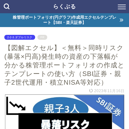
らくぶる
株管理ポートフォリオ(円グラフ)作成用エクセルテンプレ
ート【SBI・楽天証券】
2-2-3.ダブルリスク
PR
【図解エクセル】＜無料＞同時リスク
(暴落×円高)発生時の資産の下落幅が
分かる株管理ポートフォリオの作成と
テンプレートの使い方（SBI証券・親
子2世代運用・積立NISA等対応）
2023年11月16日