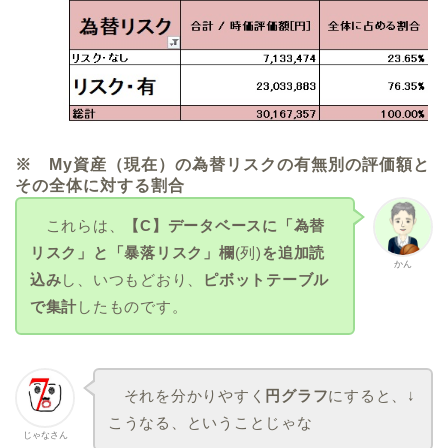
※ My資産（現在）の為替リスクの有無別の評価額と
その全体に対する割合
これらは、
【C】データベースに「為替
リスク」
と「暴落リスク」
欄
(列)
を追加読
かん
込み
し、いつもどおり、
ピボットテーブル
で集計
したものです。
それを分かりやすく
円グラフ
にすると、↓
こうなる、ということじゃな
じゃなさん