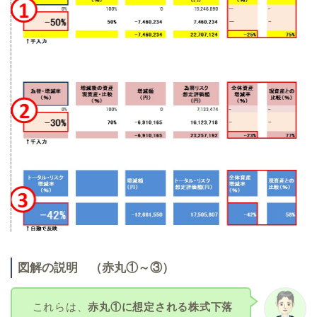
図解の説明 （赤丸①～③）
これらは、
赤丸①に想定される株式下落