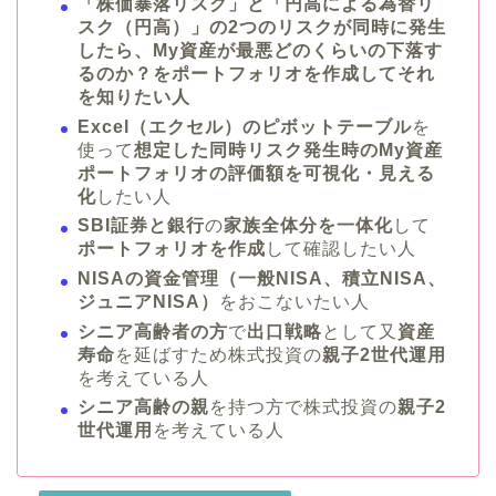
「株価暴落リスク」と「円高による為替リ
スク（円高）」の2つのリスクが同時に発生
したら、My資産が最悪どのくらいの下落す
るのか？をポートフォリオを作成してそれ
を知りたい人
Excel（エクセル）のピボットテーブル
を
使って
想定した同時リスク発生時のMy資産
ポートフォリオの評価額を可視化・見える
化
したい人
SBI証券と銀行
の
家族全体分を一体化
して
ポートフォリオを作成
して確認したい人
NISAの資金管理（一般NISA、積立NISA、
ジュニアNISA）
をおこないたい人
シニア高齢者の方
で
出口戦略
として又
資産
寿命
を延ばすため株式投資の
親子2世代運用
を考えている人
シニア高齢の親
を持つ方で株式投資の
親子2
世代運用
を考えている人