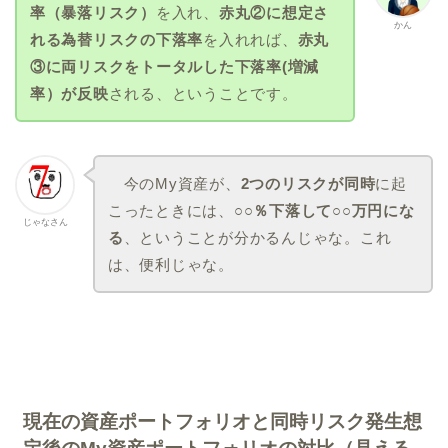
率（暴落リスク）
を入れ、
赤丸②に想定さ
かん
れる為替リスクの下落率
を入れれば、
赤丸
③に両リスクをトータルした下落率(増減
率）が反映
される、ということです。
今のMy資産が、
2つのリスクが同時
に起
こったときには、
○○％下落して○○万円にな
じゃなさん
る
、ということが分かるんじゃな。これ
は、便利じゃな。
現在の資産ポートフォリオと同時リスク発生想