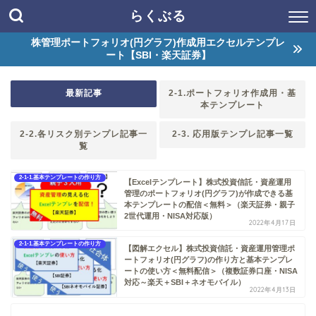
らくぶる
株管理ポートフォリオ(円グラフ)作成用エクセルテンプレ
【70代の老後資金】は見えてますか？2024年新NISA移行後も
ート【SBI・楽天証券】
エクセル・スプレッドシートで老後資金の可視化（株式投資・
資産運用管理・親子2世代運用・NISA活用の可視化、株価暴
落・円高での下落幅の可視化）ができるポートフォリオ作成と
最新記事
2-1.ポートフォリオ作成用・基
テンプレートの使い方（SBI・楽天証券）
本テンプレート
2-2.各リスク別テンプレ記事一
2-3. 応用版テンプレ記事一覧
覧
2-1-1.基本テンプレートの作り方
【Excelテンプレート】株式投資信託・資産運用
管理のポートフォリオ(円グラフ)が作成できる基
本テンプレートの配信＜無料＞（楽天証券・親子
2世代運用・NISA対応版）
2022年4月17日
2-1-1.基本テンプレートの作り方
【図解エクセル】株式投資信託・資産運用管理ポ
ートフォリオ(円グラフ)の作り方と基本テンプレ
ートの使い方＜無料配信＞（複数証券口座・NISA
対応～楽天＋SBI＋ネオモバイル）
2022年4月13日